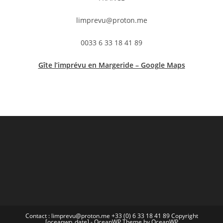
limprevu@proton.me
0033 6 33 18 41 89
Gîte l’imprévu en Margeride – Google Maps
Contact : limprevu@proton.me +33 (0) 6 33 18 41 89 Copyright
[oceanwp_date] - OceanWP Theme by OceanWP